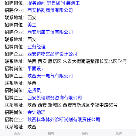
招聘岗位：
服务顾问
销售顾问
装潢工
招聘企业：
西安格韵商贸有限公司
联系地址：西安
招聘岗位：
美工
招聘企业：
西安旭康工贸有限公司
联系地址：西安
招聘岗位：
业务经理
招聘企业：
西安造物宫品牌设计公司
联系地址：陕西 西安 雁塔区 朱雀大街南端紫郡长安北区F4号
招聘岗位：
平面设计
招聘企业：
陕西天一电气有限公司
联系地址：陕西
招聘岗位：
送货员
招聘企业：
西安凯瑞财务咨询有限公司
联系地址：陕西 西安 新城区 西安市新城区幸福中路69号
招聘岗位：
会计助理
招聘企业：
陕西科华体外诊断试剂有限责任公司
联系地址：陕西
招聘岗位：
销售内勤
首页
首页
招聘
招聘
简历
简历
账户
账户