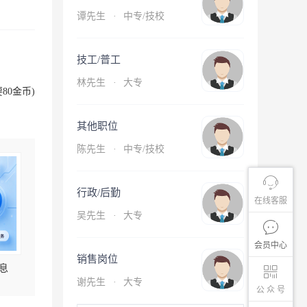
谭先生
·
中专/技校
技工/普工
林先生
·
大专
80金币)
其他职位
陈先生
·
中专/技校
行政/后勤
在线客服
吴先生
·
大专
会员中心
销售岗位
息
谢先生
·
大专
公 众 号